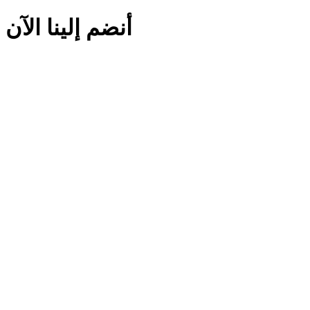
أﻧﻀﻢ إﻟﻴﻨﺎ اﻵن