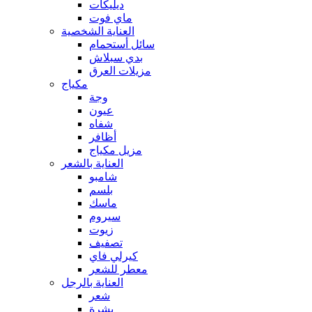
ديليكات
ماي فوت
العناية الشخصية
سائل أستحمام
بدي سبلاش
مزيلات العرق
مكياج
وجة
عيون
شفاه
أظافر
مزيل مكياج
العناية بالشعر
شامبو
بلسم
ماسك
سيروم
زيوت
تصفيف
كيرلي فاي
معطر للشعر
العناية بالرجل
شعر
بشرة