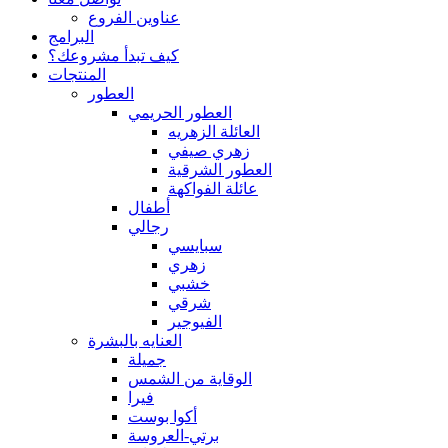
عناوين الفروع
البرامج
كيف تبدأ مشروعك؟
المنتجات
العطور
العطور الحريمي
العائلة الزهريه
زهري صيفي
العطور الشرقية
عائلة الفواكهة
أطفال
رجالي
سبايسي
زهري
خشبي
شرقي
الفيوجير
العنايه بالبشرة
جميلة
الوقاية من الشمس
فيرا
أكوا بوست
برتي-العروسة