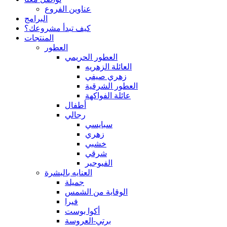
عناوين الفروع
البرامج
كيف تبدأ مشروعك؟
المنتجات
العطور
العطور الحريمي
العائلة الزهريه
زهري صيفي
العطور الشرقية
عائلة الفواكهة
أطفال
رجالي
سبايسي
زهري
خشبي
شرقي
الفيوجير
العنايه بالبشرة
جميلة
الوقاية من الشمس
فيرا
أكوا بوست
برتي-العروسة