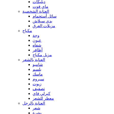
ديليكات
ماي فوت
العناية الشخصية
سائل أستحمام
بدي سبلاش
مزيلات العرق
مكياج
وجة
عيون
شفاه
أظافر
مزيل مكياج
العناية بالشعر
شامبو
بلسم
ماسك
سيروم
زيوت
تصفيف
كيرلي فاي
معطر للشعر
العناية بالرجل
شعر
بشرة