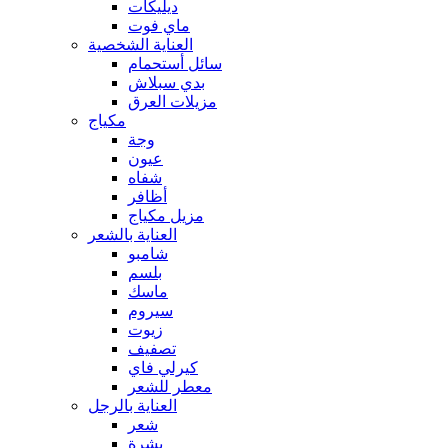
ديليكات
ماي فوت
العناية الشخصية
سائل أستحمام
بدي سبلاش
مزيلات العرق
مكياج
وجة
عيون
شفاه
أظافر
مزيل مكياج
العناية بالشعر
شامبو
بلسم
ماسك
سيروم
زيوت
تصفيف
كيرلي فاي
معطر للشعر
العناية بالرجل
شعر
بشرة