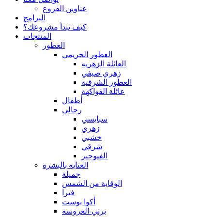
عناوين الفروع
البرامج
كيف تبدأ مشروعك؟
المنتجات
العطور
العطور الحريمي
العائلة الزهريه
زهري صيفي
العطور الشرقية
عائلة الفواكهة
أطفال
رجالي
سبايسي
زهري
خشبي
شرقي
الفيوجير
العنايه بالبشرة
جميلة
الوقاية من الشمس
فيرا
أكوا بوست
برتي-العروسة