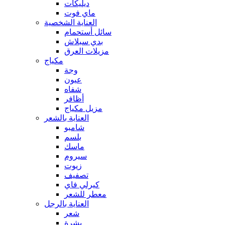
ديليكات
ماي فوت
العناية الشخصية
سائل أستحمام
بدي سبلاش
مزيلات العرق
مكياج
وجة
عيون
شفاه
أظافر
مزيل مكياج
العناية بالشعر
شامبو
بلسم
ماسك
سيروم
زيوت
تصفيف
كيرلي فاي
معطر للشعر
العناية بالرجل
شعر
بشرة