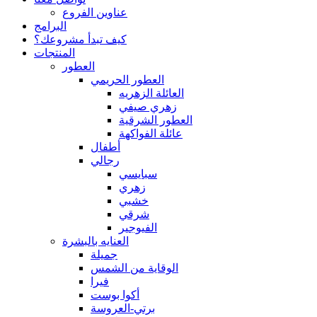
عناوين الفروع
البرامج
كيف تبدأ مشروعك؟
المنتجات
العطور
العطور الحريمي
العائلة الزهريه
زهري صيفي
العطور الشرقية
عائلة الفواكهة
أطفال
رجالي
سبايسي
زهري
خشبي
شرقي
الفيوجير
العنايه بالبشرة
جميلة
الوقاية من الشمس
فيرا
أكوا بوست
برتي-العروسة