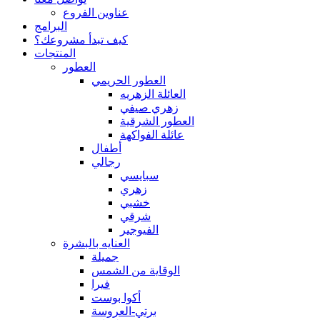
عناوين الفروع
البرامج
كيف تبدأ مشروعك؟
المنتجات
العطور
العطور الحريمي
العائلة الزهريه
زهري صيفي
العطور الشرقية
عائلة الفواكهة
أطفال
رجالي
سبايسي
زهري
خشبي
شرقي
الفيوجير
العنايه بالبشرة
جميلة
الوقاية من الشمس
فيرا
أكوا بوست
برتي-العروسة