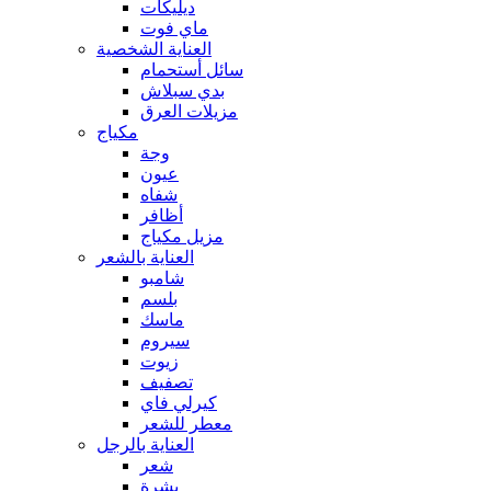
ديليكات
ماي فوت
العناية الشخصية
سائل أستحمام
بدي سبلاش
مزيلات العرق
مكياج
وجة
عيون
شفاه
أظافر
مزيل مكياج
العناية بالشعر
شامبو
بلسم
ماسك
سيروم
زيوت
تصفيف
كيرلي فاي
معطر للشعر
العناية بالرجل
شعر
بشرة