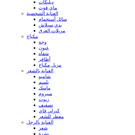
ديليكات
ماي فوت
العناية الشخصية
سائل أستحمام
بدي سبلاش
مزيلات العرق
مكياج
وجة
عيون
شفاه
أظافر
مزيل مكياج
العناية بالشعر
شامبو
بلسم
ماسك
سيروم
زيوت
تصفيف
كيرلي فاي
معطر للشعر
العناية بالرجل
شعر
بشرة