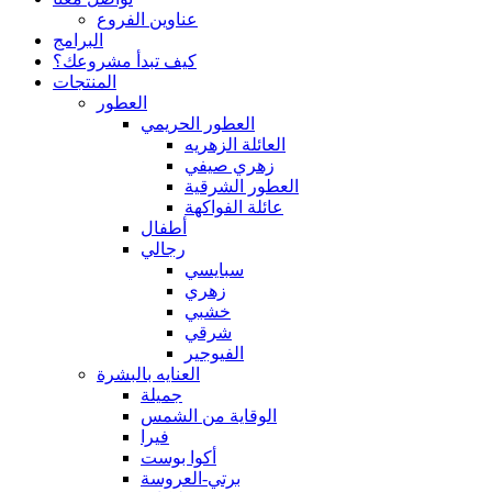
عناوين الفروع
البرامج
كيف تبدأ مشروعك؟
المنتجات
العطور
العطور الحريمي
العائلة الزهريه
زهري صيفي
العطور الشرقية
عائلة الفواكهة
أطفال
رجالي
سبايسي
زهري
خشبي
شرقي
الفيوجير
العنايه بالبشرة
جميلة
الوقاية من الشمس
فيرا
أكوا بوست
برتي-العروسة