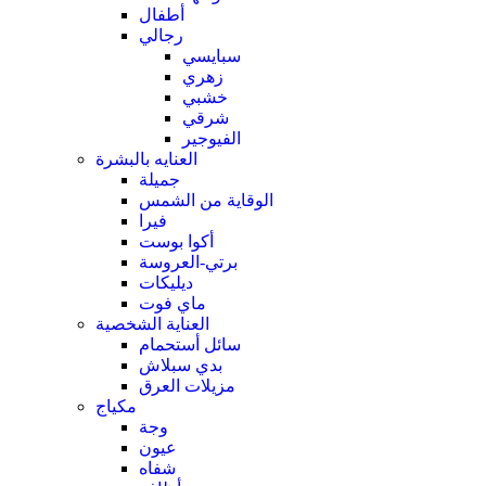
أطفال
رجالي
سبايسي
زهري
خشبي
شرقي
الفيوجير
العنايه بالبشرة
جميلة
الوقاية من الشمس
فيرا
أكوا بوست
برتي-العروسة
ديليكات
ماي فوت
العناية الشخصية
سائل أستحمام
بدي سبلاش
مزيلات العرق
مكياج
وجة
عيون
شفاه