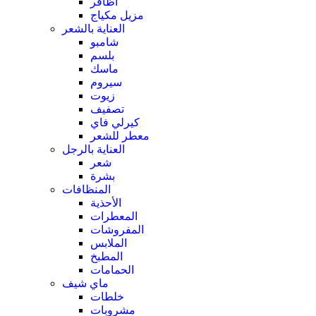
أظافر
مزيل مكياج
العناية بالشعر
شامبو
بلسم
ماسك
سيروم
زيوت
تصفيف
كيرلي فاي
معطر للشعر
العناية بالرجل
شعر
بشرة
المنظافات
الأحذية
المعطرات
المفروشات
الملابس
المطبخ
الحمامات
ماي شيف
خلطات
مشروبات