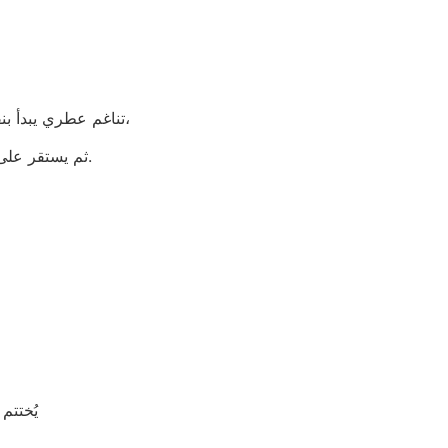
تناغم عطري يبدأ بنفحات عليا منعشة من الماندرين والتفاح، يتدرّج بسلاسة إلى قلب زهري راقٍ من الياسمين،
ثم يستقر على قاعدة دافئة من الصندل والعنبر والفانيليا، ليمنحك حضورًا ثابتًا وأناقة الرجل الواثق.
يُختتم