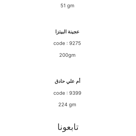
51 gm
عجينة البيتزا
code : 9275
200gm
أم علي حادق
code : 9399
224 gm
تابعونا