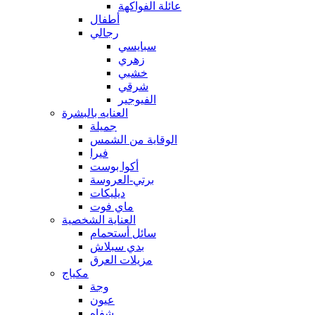
عائلة الفواكهة
أطفال
رجالي
سبايسي
زهري
خشبي
شرقي
الفيوجير
العنايه بالبشرة
جميلة
الوقاية من الشمس
فيرا
أكوا بوست
برتي-العروسة
ديليكات
ماي فوت
العناية الشخصية
سائل أستحمام
بدي سبلاش
مزيلات العرق
مكياج
وجة
عيون
شفاه