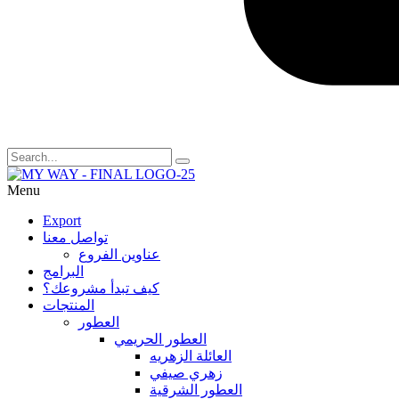
Menu
Export
تواصل معنا
عناوين الفروع
البرامج
كيف تبدأ مشروعك؟
المنتجات
العطور
العطور الحريمي
العائلة الزهريه
زهري صيفي
العطور الشرقية