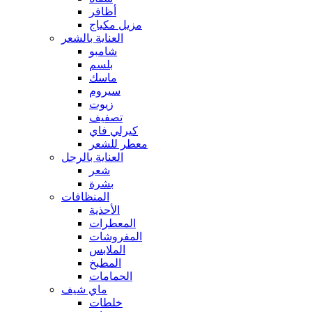
أظافر
مزيل مكياج
العناية بالشعر
شامبو
بلسم
ماسك
سيروم
زيوت
تصفيف
كيرلي فاي
معطر للشعر
العناية بالرجل
شعر
بشرة
المنظافات
الأحذية
المعطرات
المفروشات
الملابس
المطبخ
الحمامات
ماي شيف
خلطات