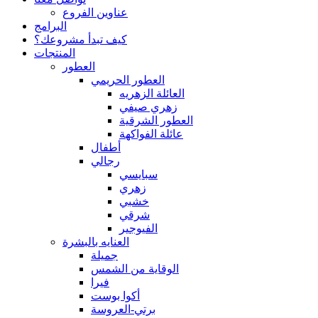
عناوين الفروع
البرامج
كيف تبدأ مشروعك؟
المنتجات
العطور
العطور الحريمي
العائلة الزهريه
زهري صيفي
العطور الشرقية
عائلة الفواكهة
أطفال
رجالي
سبايسي
زهري
خشبي
شرقي
الفيوجير
العنايه بالبشرة
جميلة
الوقاية من الشمس
فيرا
أكوا بوست
برتي-العروسة