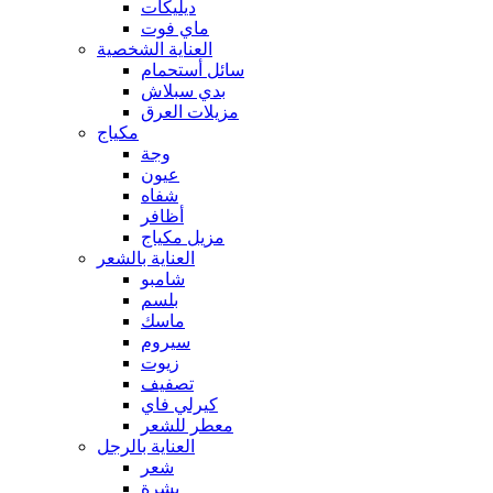
ديليكات
ماي فوت
العناية الشخصية
سائل أستحمام
بدي سبلاش
مزيلات العرق
مكياج
وجة
عيون
شفاه
أظافر
مزيل مكياج
العناية بالشعر
شامبو
بلسم
ماسك
سيروم
زيوت
تصفيف
كيرلي فاي
معطر للشعر
العناية بالرجل
شعر
بشرة