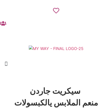
سيكريت جاردن
منعم الملابس يالكبسولات