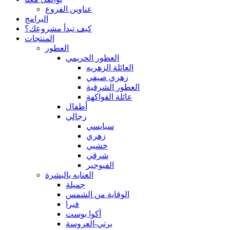
عناوين الفروع
البرامج
كيف تبدأ مشروعك؟
المنتجات
العطور
العطور الحريمي
العائلة الزهريه
زهري صيفي
العطور الشرقية
عائلة الفواكهة
أطفال
رجالي
سبايسي
زهري
خشبي
شرقي
الفيوجير
العنايه بالبشرة
جميلة
الوقاية من الشمس
فيرا
أكوا بوست
برتي-العروسة