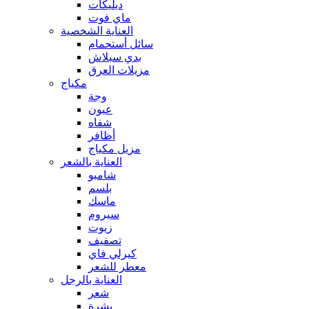
ديليكات
ماي فوت
العناية الشخصية
سائل أستحمام
بدي سبلاش
مزيلات العرق
مكياج
وجة
عيون
شفاه
أظافر
مزيل مكياج
العناية بالشعر
شامبو
بلسم
ماسك
سيروم
زيوت
تصفيف
كيرلي فاي
معطر للشعر
العناية بالرجل
شعر
بشرة