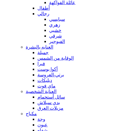
عائلة الفواكهة
أطفال
رجالي
سبايسي
زهري
خشبي
شرقي
الفيوجير
العنايه بالبشرة
جميلة
الوقاية من الشمس
فيرا
أكوا بوست
برتي-العروسة
ديليكات
ماي فوت
العناية الشخصية
سائل أستحمام
بدي سبلاش
مزيلات العرق
مكياج
وجة
عيون
شفاه