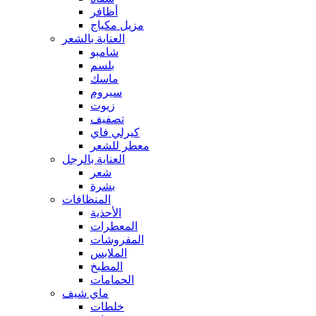
أظافر
مزيل مكياج
العناية بالشعر
شامبو
بلسم
ماسك
سيروم
زيوت
تصفيف
كيرلي فاي
معطر للشعر
العناية بالرجل
شعر
بشرة
المنظافات
الأحذية
المعطرات
المفروشات
الملابس
المطبخ
الحمامات
ماي شيف
خلطات