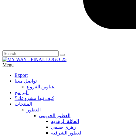
Menu
Export
تواصل معنا
عناوين الفروع
البرامج
كيف تبدأ مشروعك؟
المنتجات
العطور
العطور الحريمي
العائلة الزهريه
زهري صيفي
العطور الشرقية