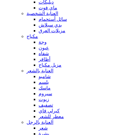
ديليكات
ماي فوت
العناية الشخصية
سائل أستحمام
بدي سبلاش
مزيلات العرق
مكياج
وجة
عيون
شفاه
أظافر
مزيل مكياج
العناية بالشعر
شامبو
بلسم
ماسك
سيروم
زيوت
تصفيف
كيرلي فاي
معطر للشعر
العناية بالرجل
شعر
بشرة