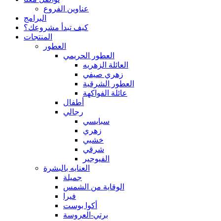
عناوين الفروع
البرامج
كيف تبدأ مشروعك؟
المنتجات
العطور
العطور الحريمي
العائلة الزهريه
زهري صيفي
العطور الشرقية
عائلة الفواكهة
أطفال
رجالي
سبايسي
زهري
خشبي
شرقي
الفيوجير
العنايه بالبشرة
جميلة
الوقاية من الشمس
فيرا
أكوا بوست
برتي-العروسة