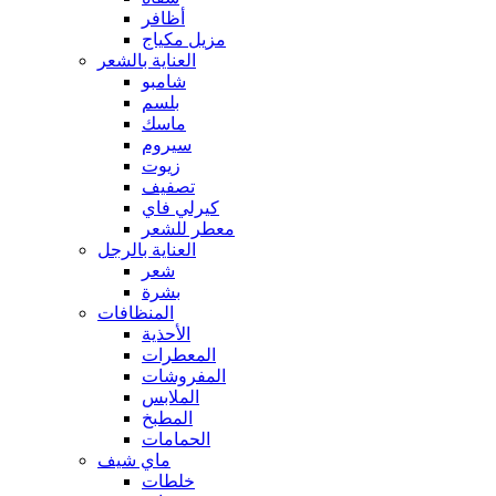
أظافر
مزيل مكياج
العناية بالشعر
شامبو
بلسم
ماسك
سيروم
زيوت
تصفيف
كيرلي فاي
معطر للشعر
العناية بالرجل
شعر
بشرة
المنظافات
الأحذية
المعطرات
المفروشات
الملابس
المطبخ
الحمامات
ماي شيف
خلطات