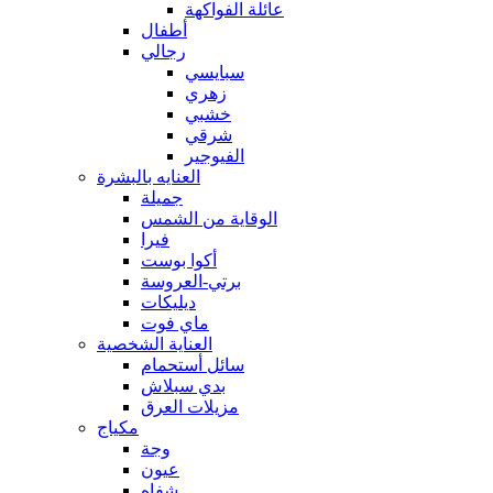
عائلة الفواكهة
أطفال
رجالي
سبايسي
زهري
خشبي
شرقي
الفيوجير
العنايه بالبشرة
جميلة
الوقاية من الشمس
فيرا
أكوا بوست
برتي-العروسة
ديليكات
ماي فوت
العناية الشخصية
سائل أستحمام
بدي سبلاش
مزيلات العرق
مكياج
وجة
عيون
شفاه