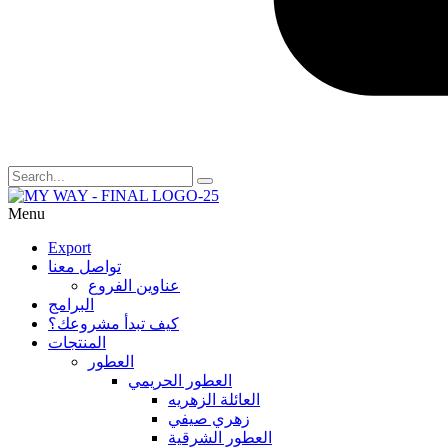
Menu
Export
تواصل معنا
عناوين الفروع
البرامج
كيف تبدأ مشروعك؟
المنتجات
العطور
العطور الحريمي
العائلة الزهريه
زهري صيفي
العطور الشرقية