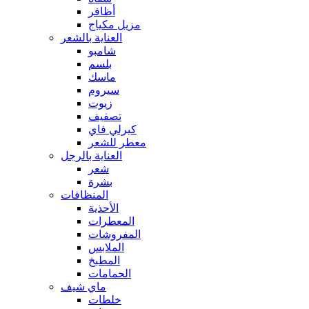
أظافر
مزيل مكياج
العناية بالشعر
شامبو
بلسم
ماسك
سيروم
زيوت
تصفيف
كيرلي فاي
معطر للشعر
العناية بالرجل
شعر
بشرة
المنظافات
الأحذية
المعطرات
المفروشات
الملابس
المطبخ
الحمامات
ماي شيف
خلطات