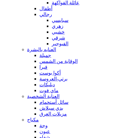
عائلة الفواكهة
أطفال
رجالي
سبايسي
زهري
خشبي
شرقي
الفيوجير
العنايه بالبشرة
جميلة
الوقاية من الشمس
فيرا
أكوا بوست
برتي-العروسة
ديليكات
ماي فوت
العناية الشخصية
سائل أستحمام
بدي سبلاش
مزيلات العرق
مكياج
وجة
عيون
شفاه