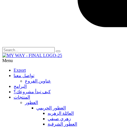
Menu
Export
تواصل معنا
عناوين الفروع
البرامج
كيف تبدأ مشروعك؟
المنتجات
العطور
العطور الحريمي
العائلة الزهريه
زهري صيفي
العطور الشرقية