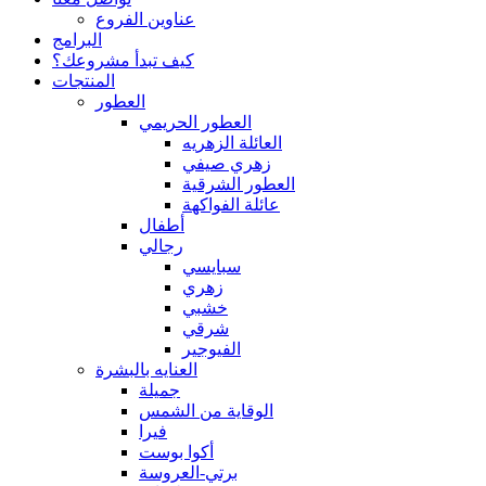
عناوين الفروع
البرامج
كيف تبدأ مشروعك؟
المنتجات
العطور
العطور الحريمي
العائلة الزهريه
زهري صيفي
العطور الشرقية
عائلة الفواكهة
أطفال
رجالي
سبايسي
زهري
خشبي
شرقي
الفيوجير
العنايه بالبشرة
جميلة
الوقاية من الشمس
فيرا
أكوا بوست
برتي-العروسة