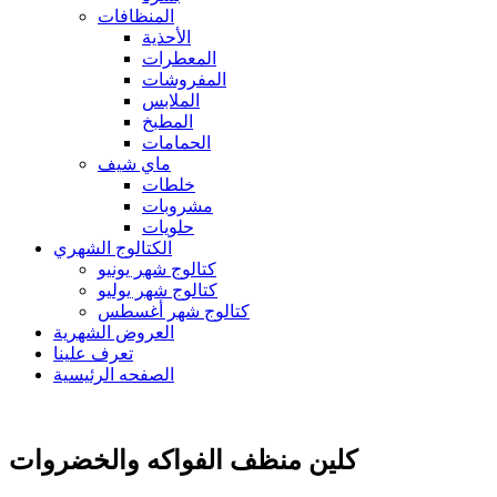
المنظافات
الأحذية
المعطرات
المفروشات
الملابس
المطبخ
الحمامات
ماي شيف
خلطات
مشروبات
حلويات
الكتالوج الشهري
كتالوج شهر يونيو
كتالوج شهر يوليو
كتالوج شهر أغسطس
العروض الشهرية
تعرف علينا
الصفحه الرئيسية
كلين منظف الفواكه والخضروات