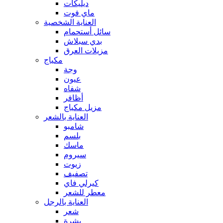
ديليكات
ماي فوت
العناية الشخصية
سائل أستحمام
بدي سبلاش
مزيلات العرق
مكياج
وجة
عيون
شفاه
أظافر
مزيل مكياج
العناية بالشعر
شامبو
بلسم
ماسك
سيروم
زيوت
تصفيف
كيرلي فاي
معطر للشعر
العناية بالرجل
شعر
بشرة