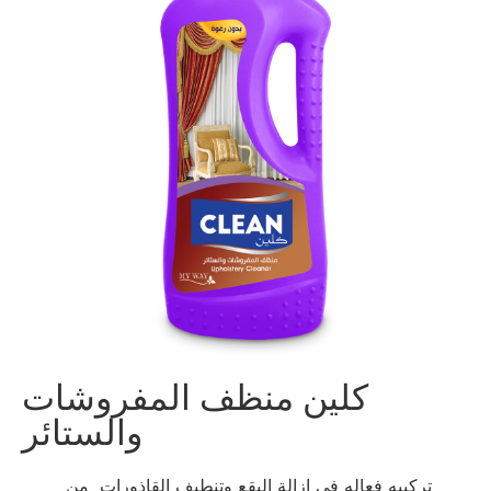
كلين منظف المفروشات
والستائر
تركيبه فعاله في ازالة البقع وتنطيف القاذورات من