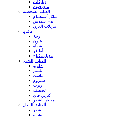
ديليكات
ماي فوت
العناية الشخصية
سائل أستحمام
بدي سبلاش
مزيلات العرق
مكياج
وجة
عيون
شفاه
أظافر
مزيل مكياج
العناية بالشعر
شامبو
بلسم
ماسك
سيروم
زيوت
تصفيف
كيرلي فاي
معطر للشعر
العناية بالرجل
شعر
بشرة