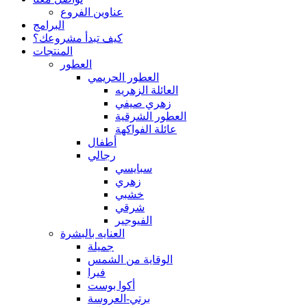
عناوين الفروع
البرامج
كيف تبدأ مشروعك؟
المنتجات
العطور
العطور الحريمي
العائلة الزهريه
زهري صيفي
العطور الشرقية
عائلة الفواكهة
أطفال
رجالي
سبايسي
زهري
خشبي
شرقي
الفيوجير
العنايه بالبشرة
جميلة
الوقاية من الشمس
فيرا
أكوا بوست
برتي-العروسة