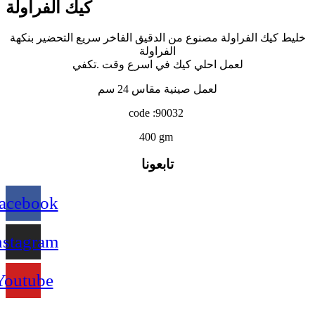
كيك الفراولة
خليط كيك الفراولة مصنوع من الدقيق الفاخر سريع التحضير بنكهة
الفراولة
لعمل احلي كيك في اسرع وقت .تكفي
لعمل صينية مقاس 24 سم
code :90032
400 gm
تابعونا
acebook
nstagram
Youtube