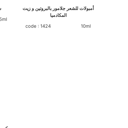
أمبولات للشعر جلامور بالبروتين و زيت
سيرم جلامور بالبروتين
المكادميا
ml
code : 1424 10ml