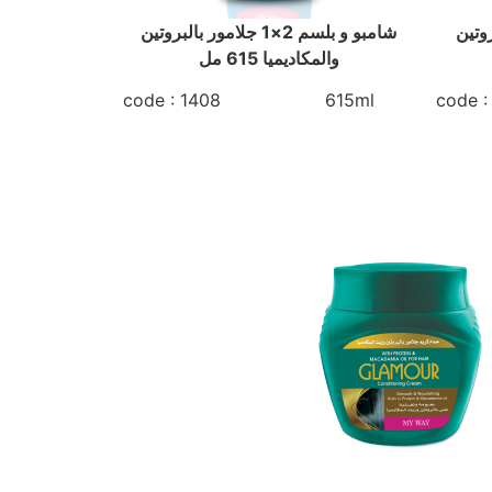
مور 2×1 بالبروتين
شامبو و بلسم 2×1 جلامور بالبروتين
والمكاديميا 615 مل
code : 1408 615ml
cod