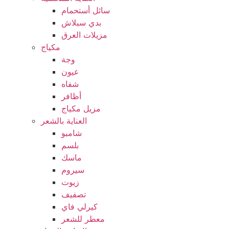
سائل أستحمام
بدي سبلاش
مزيلات العرق
مكياج
وجة
عيون
شفاه
أظافر
مزيل مكياج
العناية بالشعر
شامبو
بلسم
ماسك
سيروم
زيوت
تصفيف
كيرلي فاي
معطر للشعر