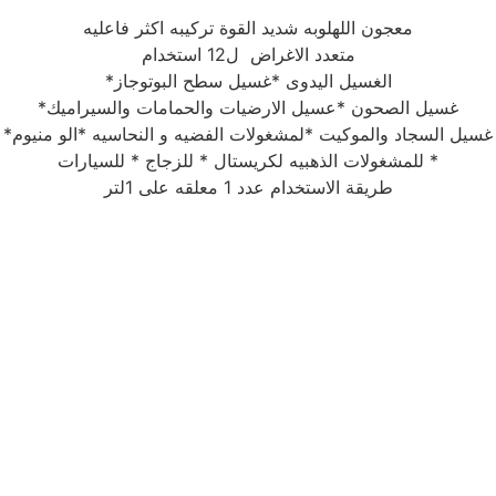
معجون اللهلوبه شديد القوة تركيبه اكثر فاعليه
متعدد الاغراض ل12 استخدام
*الغسيل اليدوى *غسيل سطح البوتوجاز
*غسيل الصحون *عسيل الارضيات والحمامات والسيراميك
*غسيل السجاد والموكيت *لمشغولات الفضيه و النحاسيه *الو منيوم
* للمشغولات الذهبيه لكريستال * للزجاج * للسيارات
طريقة الاستخدام عدد 1 معلقه على 1لتر