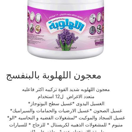
معجون اللهلوبة بالبنفسج
معجون اللهلوبه شديد القوة تركيبه اكثر فاعليه
متعدد الاغراض ل12 استخدام
*الغسيل اليدوى *غسيل سطح البوتوجاز
*غسيل الصحون *عسيل الارضيات والحمامات والسيراميك
*غسيل السجاد والموكيت *لمشغولات الفضيه و النحاسيه *الو
منيوم * للمشغولات الذهبيه لكريستال * للزجاج * للسيارات
طريقة الاستخدام عدد 1 معلقه على 1لتر