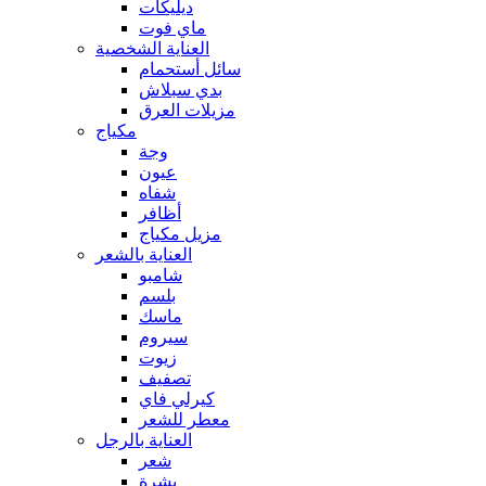
ديليكات
ماي فوت
العناية الشخصية
سائل أستحمام
بدي سبلاش
مزيلات العرق
مكياج
وجة
عيون
شفاه
أظافر
مزيل مكياج
العناية بالشعر
شامبو
بلسم
ماسك
سيروم
زيوت
تصفيف
كيرلي فاي
معطر للشعر
العناية بالرجل
شعر
بشرة