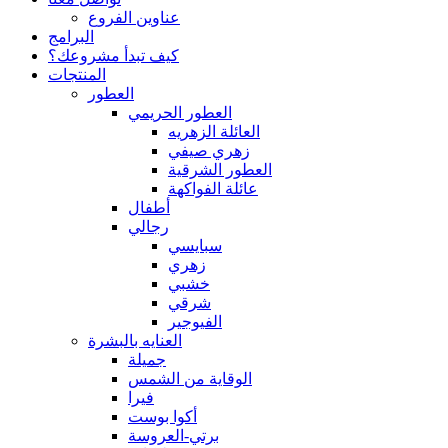
عناوين الفروع
البرامج
كيف تبدأ مشروعك؟
المنتجات
العطور
العطور الحريمي
العائلة الزهريه
زهري صيفي
العطور الشرقية
عائلة الفواكهة
أطفال
رجالي
سبايسي
زهري
خشبي
شرقي
الفيوجير
العنايه بالبشرة
جميلة
الوقاية من الشمس
فيرا
أكوا بوست
برتي-العروسة