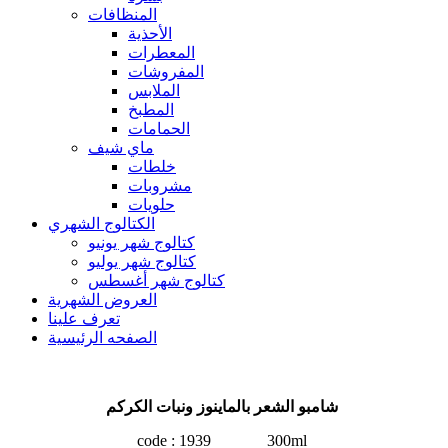
المنظافات
الأحذية
المعطرات
المفروشات
الملابس
المطبخ
الحمامات
ماي شيف
خلطات
مشروبات
حلويات
الكتالوج الشهري
كتالوج شهر يونيو
كتالوج شهر يوليو
كتالوج شهر أغسطس
العروض الشهرية
تعرف علينا
الصفحه الرئيسية
شامبو الشعر بالماينوز ونبات الكركم
code : 1939 300ml