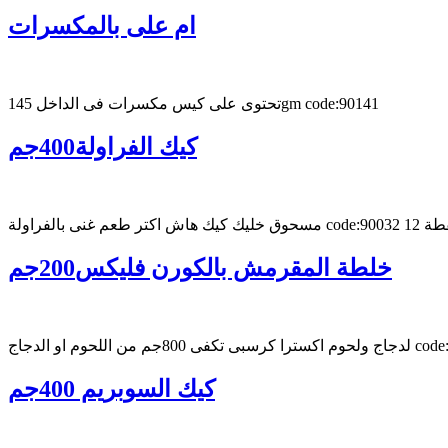
ام على بالمكسرات
تحتوى على كيس مكسرات فى الداخل 145gm code:90141
كيك الفراولة400جم
 اكتر طعم غنى بالفراولة code:90032 12 نقطة
خلطة المقرمش بالكورن فليكس200جم
كيك السوبريم 400جم