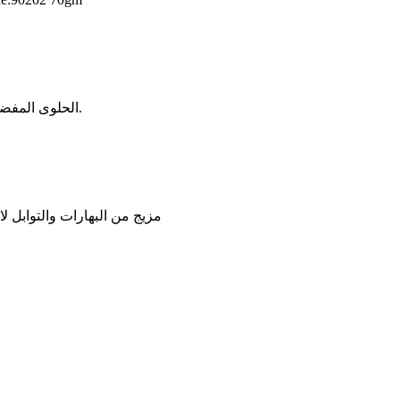
code:90203 70gm الحلوى المفضلة لدى الجميع، سهلة التحضير، منعشة ولذيذة دائمًا.
تكفى لعمل كيلو من الارز 50gm code:90055 مزيج من 