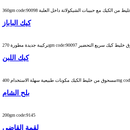
360gm code:9009 خليط من الكيك مع حبيبات الشيكولاتة داخل العلبة
كيك الباباز
 مطورة 270gm code:90097 مسحوق خليط كيك سريع التحضير
كيك اللبن
سهلة الاستخدام 400mg code:90099
بلح الشام
200gm code:9145
لقمة القاضى