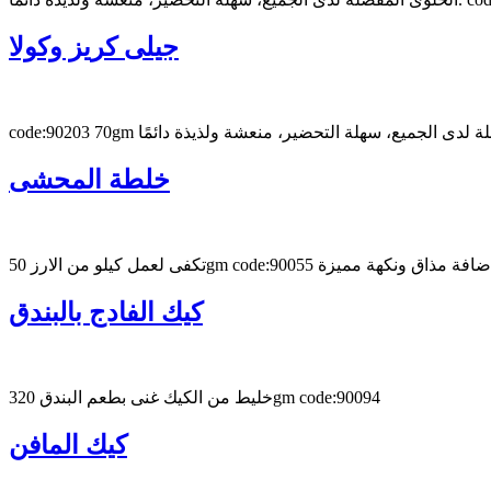
جيلى كريز وكولا
خلطة المحشى
البهارات والتوابل لاضافة مذاق ونكهة مميزة
كيك الفادج بالبندق
خليط من الكيك غنى بطعم البندق 320gm code:90094
كيك المافن