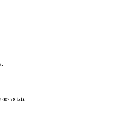
مسحوق خليك كيك هاش
لدجاج ولحوم اكسترا كرسبى تكفى 800جم من اللحوم او الدجاج code:90075 8 نقاط