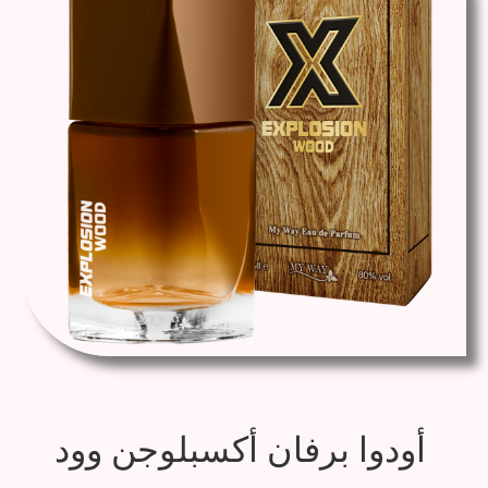
أودوا برفان أكسبلوجن وود