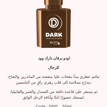
اودو برفان دارك وود
للرجال
تناغم عطري يبدأ بنفحات عليا منعشة من الماندرين والتفاح،
يتدرّج بسلاسة إلى قلب زهري راقٍ من الياسمين،
ثم يستقر على قاعدة دافئة من الصندل والعنبر والفانيليا،
ليمنحك حضورًا ثابتًا وأناقة الرجل الواثق.
Code : 5910 50ml